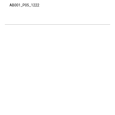
AB001_P05_1222
Continuar navegando
Voltar para a lista de itens
Acervo e Memória