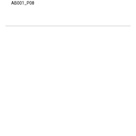
AB001_P08
Continuar navegando
Voltar para a lista de itens
Acervo e Memória