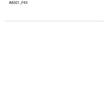
AB001_P43
Continuar navegando
Voltar para a lista de itens
Acervo e Memória