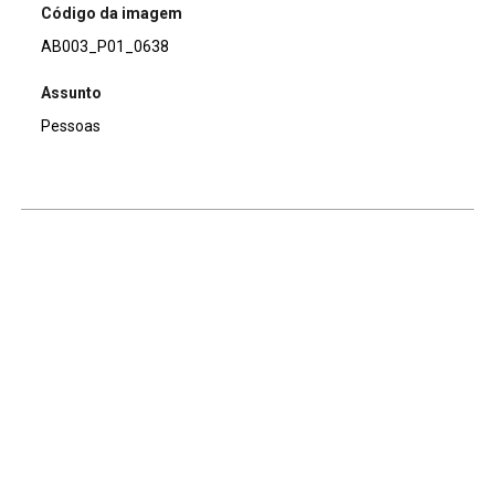
Código da imagem
AB003_P01_0638
Assunto
Pessoas
Continuar navegando
Voltar para a lista de itens