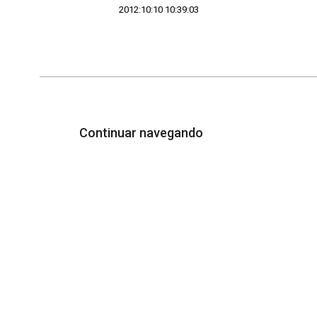
2012:10:10 10:39:03
Continuar navegando
Acervo e Memória