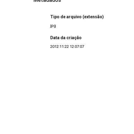
Tipo de arquivo (extensão)
jpg
Data da criação
2012:11:22 12:07:07
Continuar navegando