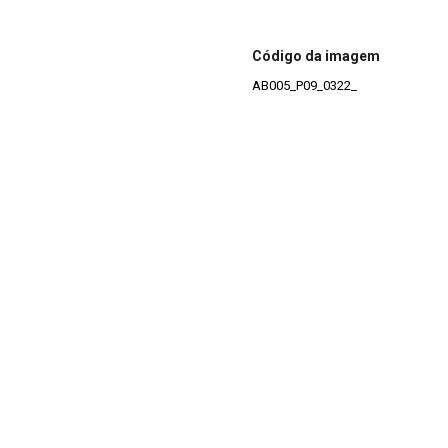
Código da imagem
AB005_P09_0322_