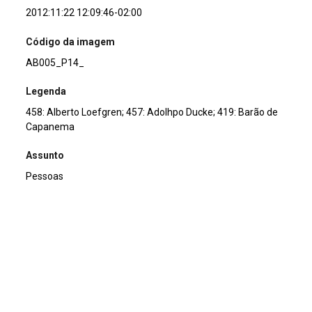
2012:11:22 12:09:46-02:00
Código da imagem
AB005_P14_
Legenda
458: Alberto Loefgren; 457: Adolhpo Ducke; 419: Barão de
Capanema
Assunto
Pessoas
Continuar navegando