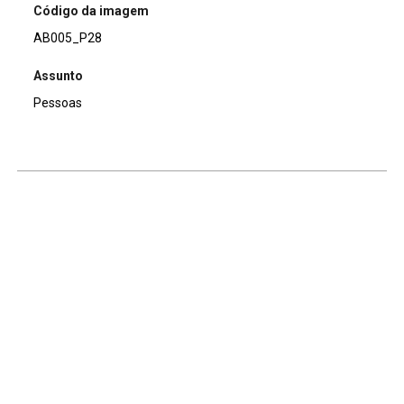
Código da imagem
AB005_P28
Assunto
Pessoas
Continuar navegando
Voltar para a lista de itens