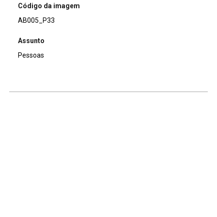
Código da imagem
AB005_P33
Assunto
Pessoas
Continuar navegando
Voltar para a lista de itens