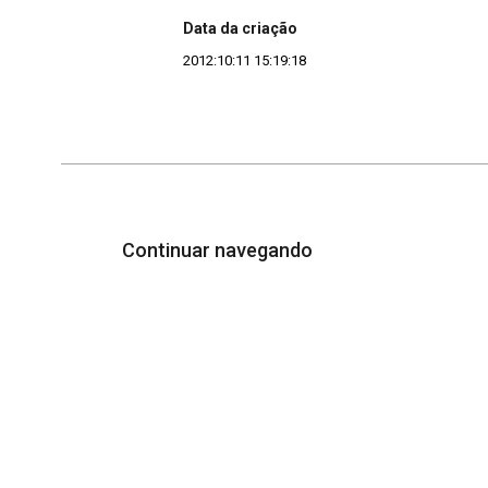
Data da criação
2012:10:11 15:19:18
Continuar navegando
Acervo e Memória