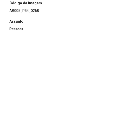
Código da imagem
AB005_P54_0268
Assunto
Pessoas
Continuar navegando
Voltar para a lista de itens