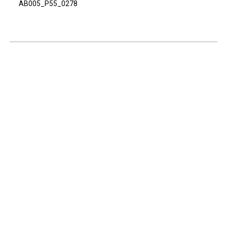
AB005_P55_0278
Continuar navegando
Voltar para a lista de itens
Acervo e Memória