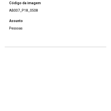
Código da imagem
AB007_P18_0508
Assunto
Pessoas
Continuar navegando
Voltar para a lista de itens