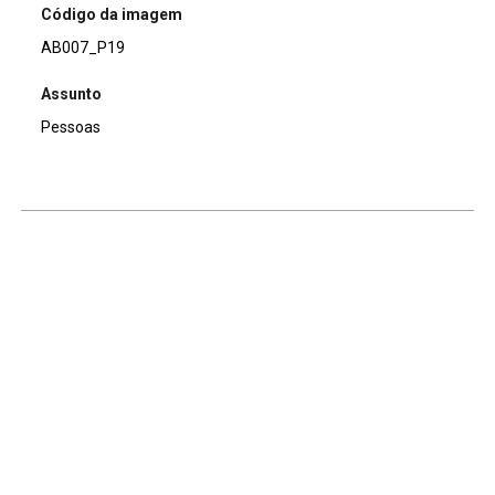
Código da imagem
AB007_P19
Assunto
Pessoas
Continuar navegando
Voltar para a lista de itens