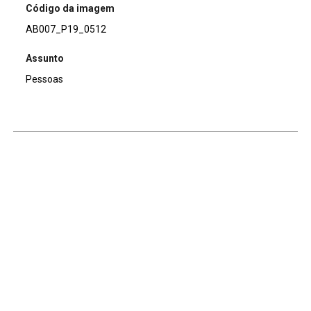
Código da imagem
AB007_P19_0512
Assunto
Pessoas
Continuar navegando
Voltar para a lista de itens