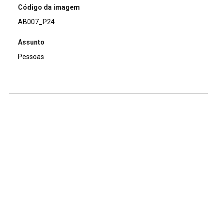
Código da imagem
AB007_P24
Assunto
Pessoas
Continuar navegando
Voltar para a lista de itens