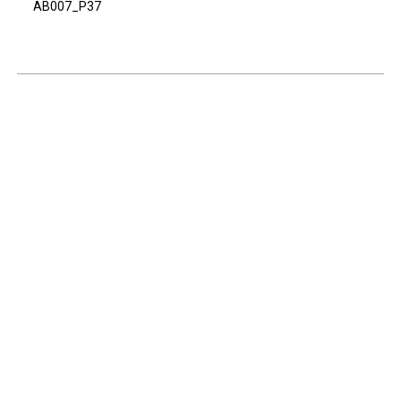
AB007_P37
Continuar navegando
Voltar para a lista de itens
Acervo e Memória