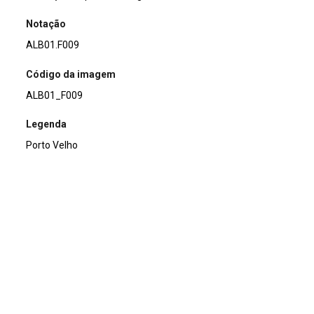
Notação
ALB01.F009
Código da imagem
ALB01_F009
Legenda
Porto Velho
Título
Porto Velho
Acervo
Acervo Fotográfico do Instituto de Pesquisas Jardim
Botânico do Rio de Janeiro (JBRJ)