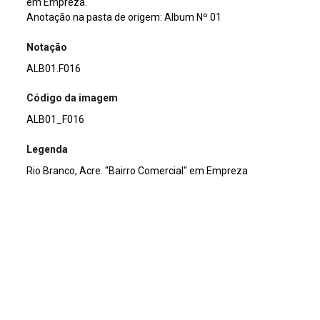
em Empreza.
Anotação na pasta de origem: Album Nº 01
Notação
ALB01.F016
Código da imagem
ALB01_F016
Legenda
Rio Branco, Acre. "Bairro Comercial" em Empreza
Título
Rio Branco, Acre. "Bairro Comercial" em Empreza
Acervo
Acervo Fotográfico do Instituto de Pesquisas Jardim
Botânico do Rio de Janeiro (JBRJ)