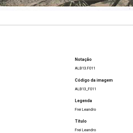
Notação
ALB13.F011
Código da imagem
ALB13_F011
Legenda
Frei Leandro
Título
Frei Leandro