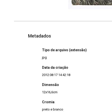
Metadados
Tipo de arquivo (extensão)
jpg
Data da criação
2012:08:17 14:42:18
Dimensão
12x16,6cm
Cromia
preto e branco