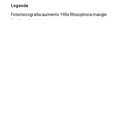
Legenda
Fotomicrografia aumento 190x Rhizophora mangle
Seção radial (cristais abundantes)
Título
Rhizophora mangle. Fotomicrografia aumento 190x
Rhizophora mangle
Acervo
Acervo Fotográfico do Instituto de Pesquisas Jardim
Botânico do Rio de Janeiro (JBRJ)
Assunto
Microscopia