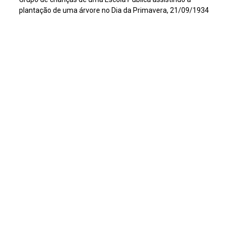
plantação de uma árvore no Dia da Primavera, 21/09/1934
Título
Grupo de crianças de uma Escola Pública assistindo a
plantação de uma árvore no Dia da Primavera
Continuar navegando
Voltar para a lista de itens