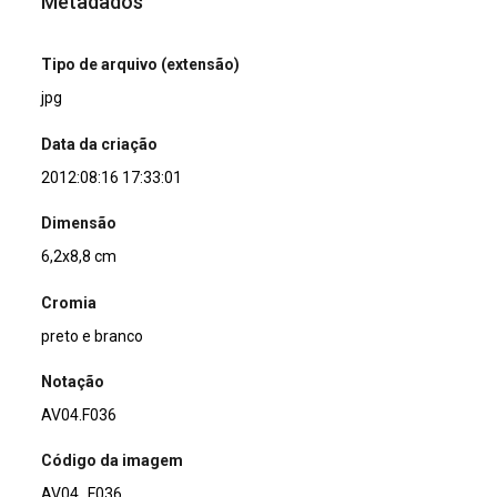
Metadados
Tipo de arquivo (extensão)
jpg
Data da criação
2012:08:16 17:33:01
Dimensão
6,2x8,8 cm
Cromia
preto e branco
Notação
AV04.F036
Código da imagem
AV04_F036