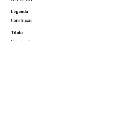
Legenda
Construção
Título
Construção
Acervo
Acervo Fotográfico do Instituto de Pesquisas Jardim
Botânico do Rio de Janeiro (JBRJ)
Continuar navegando