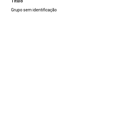
Título
Grupo sem identificação
Acervo
Acervo Fotográfico do Instituto de Pesquisas Jardim
Botânico do Rio de Janeiro (JBRJ)
Continuar navegando
Voltar para a lista de itens