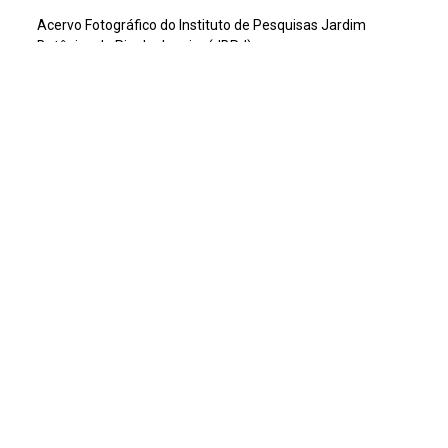
Acervo Fotográfico do Instituto de Pesquisas Jardim
Botânico do Rio de Janeiro (JBRJ)
Continuar navegando
Voltar para a lista de itens
Acervo e Memória