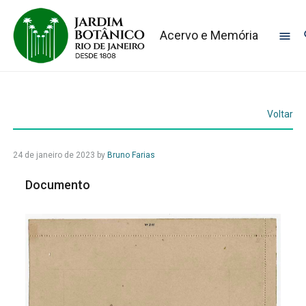
Acervo e Memória
Voltar
24 de janeiro de 2023
by
Bruno Farias
Documento