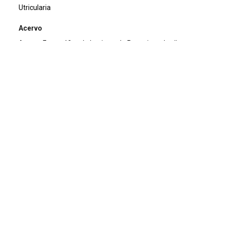
Utricularia
Acervo
Acervo Fotográfico do Instituto de Pesquisas Jardim
Botânico do Rio de Janeiro (JBRJ)
Continuar navegando
Voltar para a lista de itens