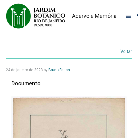
Acervo e Memória
Voltar
24 de janeiro de 2023
by
Bruno Farias
Documento