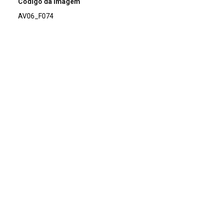
Código da imagem
AV06_F074
Acervo
Acervo Fotográfico do Instituto de Pesquisas Jardim
Botânico do Rio de Janeiro (JBRJ)
Continuar navegando
Voltar para a lista de itens