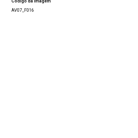
Código da imagem
AV07_F016
Acervo
Acervo Fotográfico do Instituto de Pesquisas Jardim
Botânico do Rio de Janeiro (JBRJ)
Continuar navegando
Voltar para a lista de itens