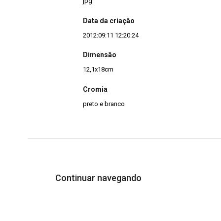
jpg
Data da criação
2012:09:11 12:20:24
Dimensão
12,1x18cm
Cromia
preto e branco
Continuar navegando