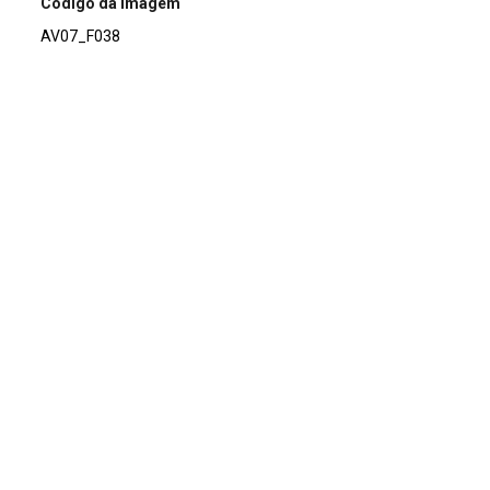
Código da imagem
AV07_F038
Acervo
Acervo Fotográfico do Instituto de Pesquisas Jardim
Botânico do Rio de Janeiro (JBRJ)
Continuar navegando
Voltar para a lista de itens