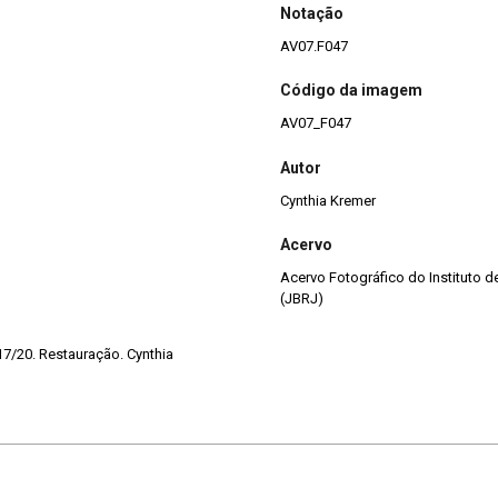
Notação
AV07.F047
Código da imagem
AV07_F047
Autor
Cynthia Kremer
Acervo
Acervo Fotográfico do Instituto 
(JBRJ)
17/20. Restauração. Cynthia