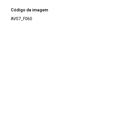
Código da imagem
AV07_F060
Acervo
Acervo Fotográfico do Instituto de Pesquisas Jardim
Botânico do Rio de Janeiro (JBRJ)
Continuar navegando
Voltar para a lista de itens