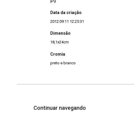
jpg
Data da criação
2012:09:11 12:25:31
Dimensão
18,1x24cm
Cromia
preto e branco
Continuar navegando