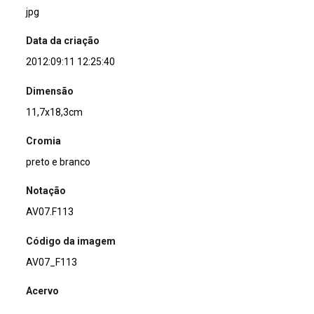
jpg
Data da criação
2012:09:11 12:25:40
Dimensão
11,7x18,3cm
Cromia
preto e branco
Notação
AV07.F113
Código da imagem
AV07_F113
Acervo
Acervo Fotográfico do Instituto de Pesquisas Jardim