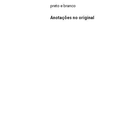
preto e branco
Anotações no original
6. Anotações adicionais nas fichas catalográfica
Notação
CLB.E006.F001
Continuar navegando