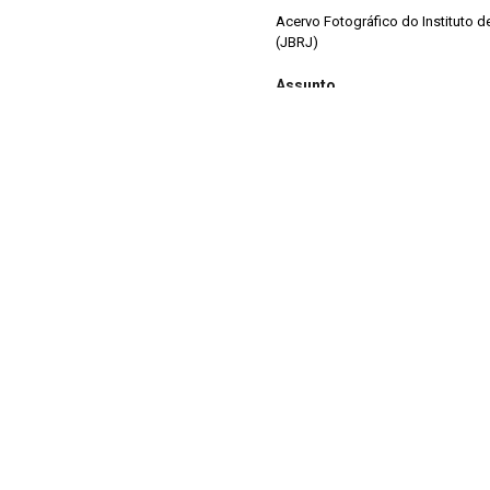
Acervo Fotográfico do Instituto 
(JBRJ)
Assunto
s: Carlos Lacerda.
Carlos Lacerda, Pessoas