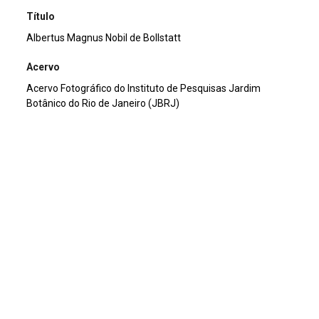
Título
Albertus Magnus Nobil de Bollstatt
Acervo
Acervo Fotográfico do Instituto de Pesquisas Jardim
Botânico do Rio de Janeiro (JBRJ)
Assunto
Albertus Magnus Nobil de Bollstatt, Pessoas
Continuar navegando
Voltar para a lista de itens