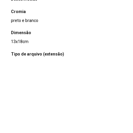
Cromia
preto e branco
Dimensão
13x18cm
Tipo de arquivo (extensão)
jpg
Acervo
Acervo Fotográfico do Instituto de Pesquisas Jardim
Botânico do Rio de Janeiro (JBRJ)
Continuar navegando