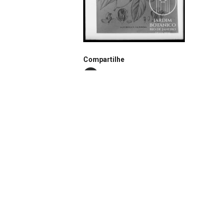
Compartilhe
Notação
N0082
Continuar navegando