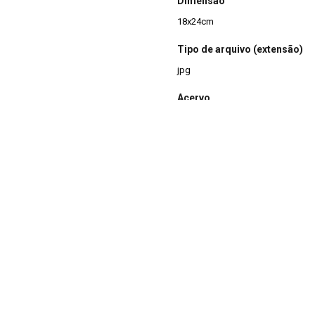
Dimensão
18x24cm
Tipo de arquivo (extensão)
jpg
Acervo
Acervo Fotográfico do Instituto 
(JBRJ)