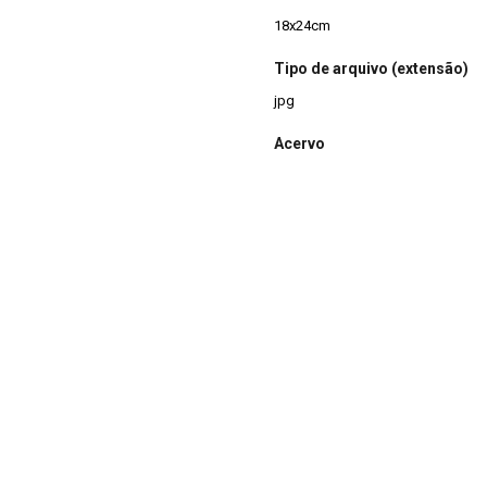
18x24cm
Tipo de arquivo (extensão)
jpg
Acervo
Acervo Fotográfico do Instituto 
(JBRJ)