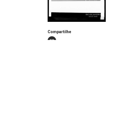
Compartilhe
Notação
N0111
Continuar navegando