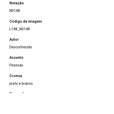
Notação
N0148
Código da imagem
L148_N0148
Autor
Desconhecido
Assunto
Pessoas
Cromia
preto e branco
Dimensão
18x24cm
Tipo de arquivo (extensão)