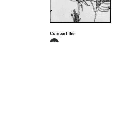
Compartilhe
Notação
N0157
Continuar navegando