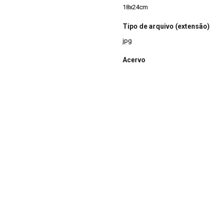
18x24cm
Tipo de arquivo (extensão)
jpg
Acervo
Acervo Fotográfico do Instituto 
(JBRJ)