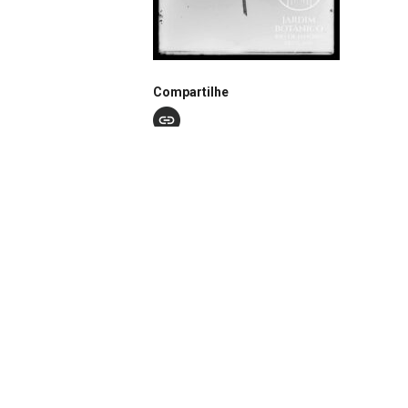
Compartilhe
Notação
N0211
Continuar navegando