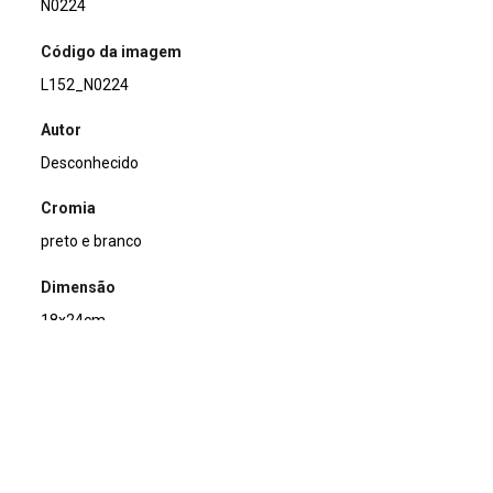
N0224
Código da imagem
L152_N0224
Autor
Desconhecido
Cromia
preto e branco
Dimensão
18x24cm
Tipo de arquivo (extensão)
jpg
Acervo
Acervo Fotográfico do Instituto de Pesquisas Jardim