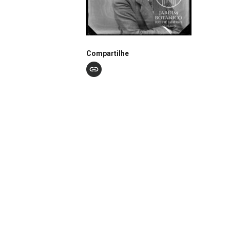
Compartilhe
Notação
N0023
Continuar navegando