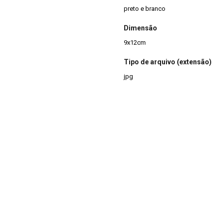
preto e branco
Dimensão
9x12cm
Tipo de arquivo (extensão)
jpg
Acervo
Acervo Fotográfico do Instituto 
(JBRJ)