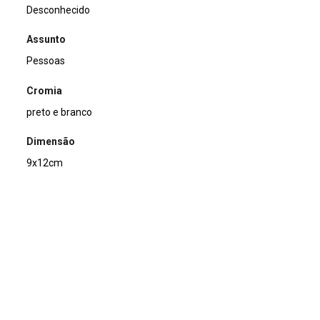
Desconhecido
Assunto
Pessoas
Cromia
preto e branco
Dimensão
9x12cm
Tipo de arquivo (extensão)
jpg
Acervo
Acervo Fotográfico do Instituto de Pesquisas Jardim
Botânico do Rio de Janeiro (JBRJ)