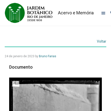
Acervo e Memória
Voltar
24 de janeiro de 2023
by
Bruno Farias
Documento