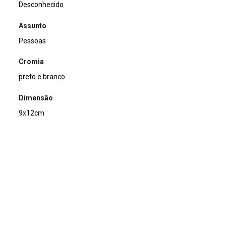
Desconhecido
Assunto
Pessoas
Cromia
preto e branco
Dimensão
9x12cm
Tipo de arquivo (extensão)
jpg
Acervo
Acervo Fotográfico do Instituto de Pesquisas Jardim
Botânico do Rio de Janeiro (JBRJ)