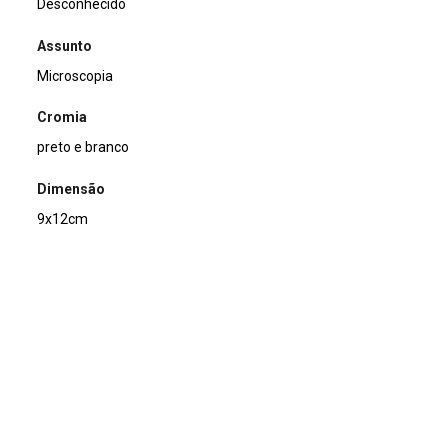
Desconhecido
Assunto
Microscopia
Cromia
preto e branco
Dimensão
9x12cm
Tipo de arquivo (extensão)
jpg
Acervo
Acervo Fotográfico do Instituto de Pesquisas Jardim
Botânico do Rio de Janeiro (JBRJ)