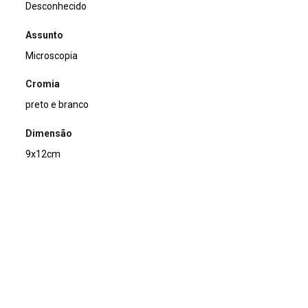
Desconhecido
Assunto
Microscopia
Cromia
preto e branco
Dimensão
9x12cm
Tipo de arquivo (extensão)
jpg
Acervo
Acervo Fotográfico do Instituto de Pesquisas Jardim
Botânico do Rio de Janeiro (JBRJ)