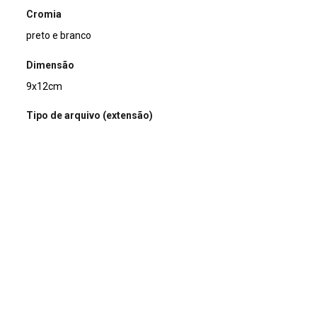
Cromia
preto e branco
Dimensão
9x12cm
Tipo de arquivo (extensão)
jpg
Acervo
Acervo Fotográfico do Instituto de Pesquisas Jardim
Botânico do Rio de Janeiro (JBRJ)
Continuar navegando