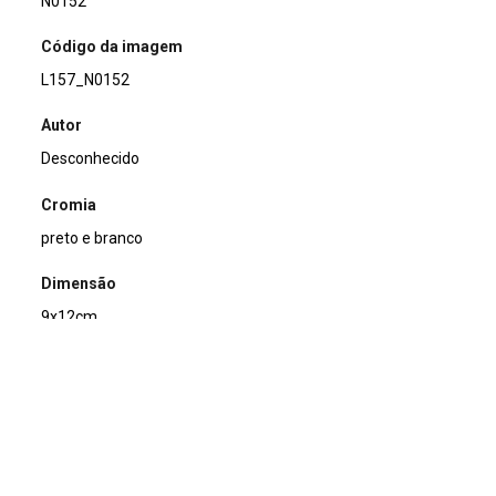
N0152
Código da imagem
L157_N0152
Autor
Desconhecido
Cromia
preto e branco
Dimensão
9x12cm
Tipo de arquivo (extensão)
jpg
Acervo
Acervo Fotográfico do Instituto de Pesquisas Jardim